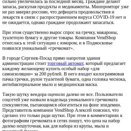
сильно увеличилась за последний месяц. Граждане делают
запасы, раскупая продукты и медикаменты. Минпромторг уже
не раз заверял россиян, что дефицита продовольствия и
лекарств в связи с распространением вируса COVID-19 нет и
не ожидается, однако граждане продолжают запасаться.
При этом существенно вырос спрос на гречку, макароны,
туалетную бумагу и другие товары. Компания VendShop
отнеслась к этой ситуации с юмором, и в Подмосковье
появился уникальный «гречкомат».
В городе Сергиев-Посад прямо напротив здания
администрации стоит
торговый автомат
, который предлагает
каждому желающему купить особый набор «для
самоизоляции» за 200 рублей. В него входит килограммовая
пачка гречки, рулон туалетной бумаги, одна головка чеснока,
антибактериальное мыло и медицинская маска.
Такую шутку вендора оценили далеко не все. Пользователи
соцсетей уже назвали владельца уникального гречкомата
спекулянтом, пытающимся обогатиться на фоне эпидемии.
Представитель компании VendShop Алексей пояснил, что
сделано это только ради шутки. При этом в комментариях к
фотографиям гречкомата в сетях пишут, что цена на набор
далеко нешуточная, как для набора из крупы, мыла и