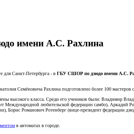
до имени А.С. Рахлина
е для Санкт-Петербурга - в
ГБУ СШОР по дзюдо имени А.С. Р
атолия Семёновича Рахлина подготовлено более 100 мастеров сп
смены высокого класса. Среди его учеников были: Владимир Вл
ент Международной любительской федерации самбо), Аркадий Р
ии), Борис Романович Ротенберг (вице-президент федерации дз
иментом
в автоматах в городе.